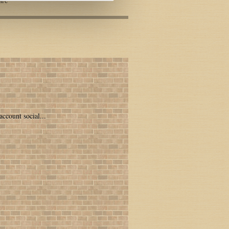
are
account social...