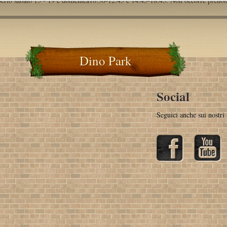
erto sabato 15 - 19 e domenica10:30-12:45 e 14:45-18:45. Non occorre prenot
Dino Park
Social
Seguici anche sui nostri 